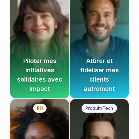
Piloter mes
Attirer et
initiatives
fidéliser mes
solidaires avec
clients
impact
autrement
RH
Produit/Tech